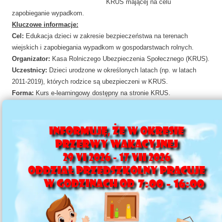
KRUS mającej na celu
zapobieganie wypadkom.
Kluczowe informacje:
Cel:
Edukacja dzieci w zakresie bezpieczeństwa na terenach
wiejskich i zapobiegania wypadkom w gospodarstwach rolnych.
Organizator:
Kasa Rolniczego Ubezpieczenia Społecznego (KRUS).
Uczestnicy:
Dzieci urodzone w określonych latach (np. w latach
2011-2019), których rodzice są ubezpieczeni w KRUS.
Forma:
Kurs e-learningowy dostępny na stronie KRUS.
Nagrody:
Wśród uczestników, którzy prześlą certyfikat ukończenia
kursu, przeprowadzane jest losowanie nagród, takich jak hulajnogi.
Dostępność:
Kurs jest ogólnodostępny i można go znaleźć na
stronie prewencji KRUS: prewencja.krus.gov.pl.
zobacz
Aktywna Szkoła
Artykuł zmodyfikowany 11.02.2025 r. | Administrator