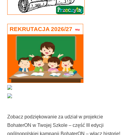
REKRUTACJA 2026/27
Zobacz podziękowanie za udział w projekcie
BohaterON w Twojej Szkole – część III edycji
ogólnopolskiej kampanii BohaterON – włącz historię!