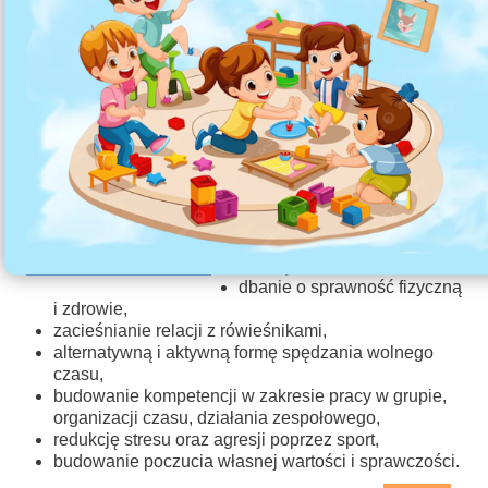
Nasza szkoła bierze udział
w projekcie Aktywna Szkoła.
Aktywna Szkoła to ciekawe
treningi podczas których
uczniowie zyskują szansę
na:
rozwijanie swoich pasji i
umiejętności,
dbanie o sprawność fizyczną
i zdrowie,
zacieśnianie relacji z rówieśnikami,
alternatywną i aktywną formę spędzania wolnego
czasu,
budowanie kompetencji w zakresie pracy w grupie,
organizacji czasu, działania zespołowego,
redukcję stresu oraz agresji poprzez sport,
budowanie poczucia własnej wartości i sprawczości.