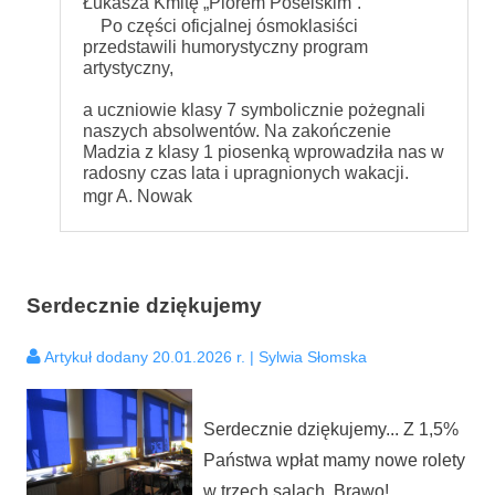
Łukasza Kmitę „Piórem Poselskim”.
Po części oficjalnej ósmoklasiści
przedstawili humorystyczny program
artystyczny,
a uczniowie klasy 7 symbolicznie pożegnali
naszych absolwentów. Na zakończenie
Madzia z klasy 1 piosenką wprowadziła nas w
radosny czas lata i upragnionych wakacji.
mgr A. Nowak
Serdecznie dziękujemy
Artykuł dodany 20.01.2026 r. | Sylwia Słomska
Serdecznie dziękujemy... Z 1,5%
Państwa wpłat mamy nowe rolety
w trzech salach. Brawo!