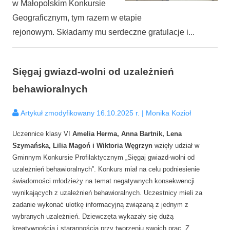
w Małopolskim Konkursie
Geograficznym, tym razem w etapie
rejonowym. Składamy mu serdeczne gratulacje i...
Sięgaj gwiazd-wolni od uzależnień
behawioralnych
Artykuł zmodyfikowany 16.10.2025 r. | Monika Kozioł
Uczennice klasy VI
Amelia Herma, Anna Bartnik, Lena
Szymańska, Lilia Magoń i Wiktoria Węgrzyn
wzięły udział w
Gminnym Konkursie Profilaktycznym „Sięgaj gwiazd-wolni od
uzależnień behawioralnych”. Konkurs miał na celu podniesienie
świadomości młodzieży na temat negatywnych konsekwencji
wynikających z uzależnień behawioralnych. Uczestnicy mieli za
zadanie wykonać ulotkę informacyjną związaną z jednym z
wybranych uzależnień. Dziewczęta wykazały się dużą
kreatywnością i starannością przy tworzeniu swoich prac. Z