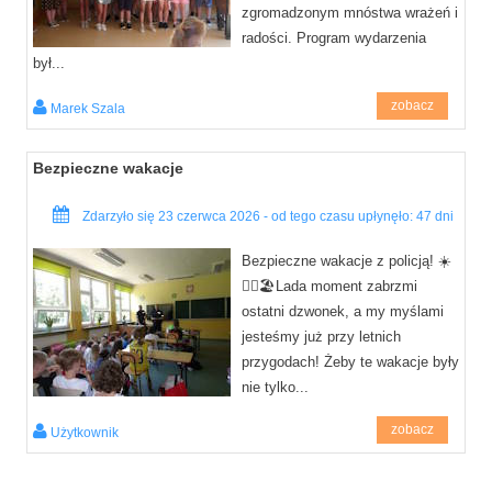
zgromadzonym mnóstwa wrażeń i
radości. Program wydarzenia
był...
zobacz
Marek Szala
Bezpieczne wakacje
Zdarzyło się 23 czerwca 2026 - od tego czasu upłynęło: 47 dni
Bezpieczne wakacje z policją! ☀️
👮‍♂️🏖️Lada moment zabrzmi
ostatni dzwonek, a my myślami
jesteśmy już przy letnich
przygodach! Żeby te wakacje były
nie tylko...
zobacz
Użytkownik