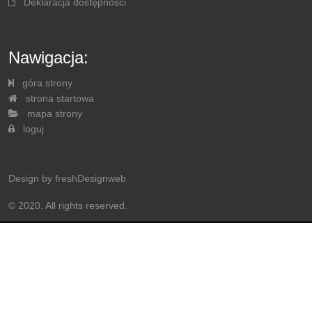
Deklaracja dostępnosci
Nawigacja:
góra strony
strona startowa
mapa strony
loguj
Design by
freshDesignweb
© 2020. All rights reserved.