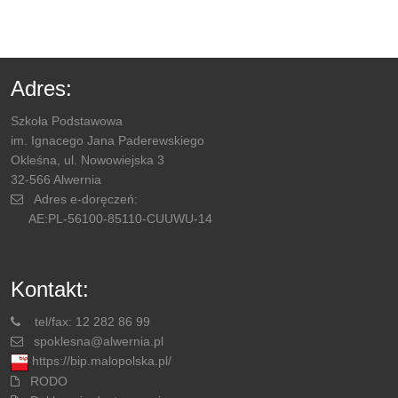
Adres:
Szkoła Podstawowa
im. Ignacego Jana Paderewskiego
Okleśna, ul. Nowowiejska 3
32-566 Alwernia
Adres e-doręczeń:
AE:PL-56100-85110-CUUWU-14
Kontakt:
tel/fax: 12 282 86 99
spoklesna@alwernia.pl
https://bip.malopolska.pl/
RODO